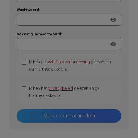
Wachtwoord:
visibility
Bevestig uw wachtwoord:
visibility
Ik heb de
wettelijke kennisgeving
gelezen en
ga hiermee akkoord.
Ik heb het
privacybeleid
gelezen en ga
hiermee akkoord.
Mijn account aanmaken