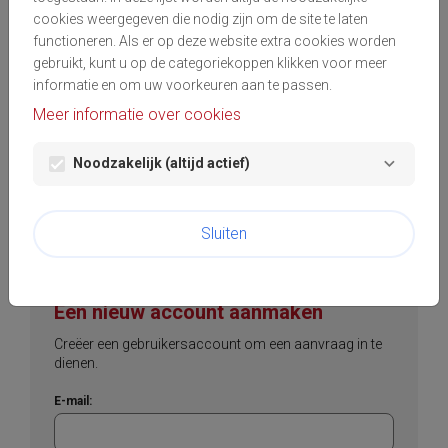
cookies weergegeven die nodig zijn om de site te laten
functioneren. Als er op deze website extra cookies worden
Wachtwoord:
gebruikt, kunt u op de categoriekoppen klikken voor meer
informatie en om uw voorkeuren aan te passen.
visibility
Meer informatie over cookies
Wachtwoord vergeten?
Noodzakelijk (altijd actief)
Login
Sluiten
Een nieuw account aanmaken
Creëer een gebruikersaccount om een aanvraag in te
dienen.
E-mail: