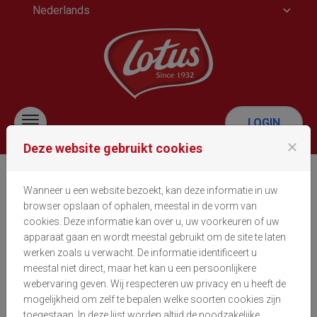
Nederlands
Naar inhoud gaan
LOGIN
Menu
close
Deze website gebruikt cookies
Identificatie
Wanneer u een website bezoekt, kan deze informatie in uw
browser opslaan of ophalen, meestal in de vorm van
cookies. Deze informatie kan over u, uw voorkeuren of uw
Aanmelden
apparaat gaan en wordt meestal gebruikt om de site te laten
werken zoals u verwacht. De informatie identificeert u
Indien u al een Lotus Bakeries gebruikersaccount
meestal niet direct, maar het kan u een persoonlijkere
heeft, voer hier uw email adres en wachtwoord in.
webervaring geven. Wij respecteren uw privacy en u heeft de
mogelijkheid om zelf te bepalen welke soorten cookies zijn
E-mail:
toegestaan. In deze lijst worden altijd de noodzakelijke