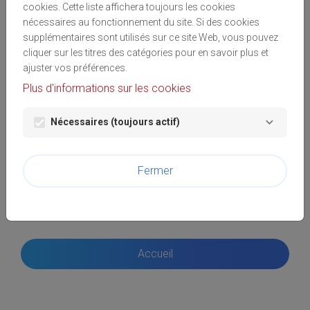
cookies. Cette liste affichera toujours les cookies
enregistré sur votre ordinateur est identifié.
nécessaires au fonctionnement du site. Si des cookies
Nous utilisons 2 cookies :
supplémentaires sont utilisés sur ce site Web, vous pouvez
cliquer sur les titres des catégories pour en savoir plus et
Le premier pour stocker votre langue de
ajuster vos préférences.
préférence afin de vous montrer ce site
Plus d'informations sur les cookies
directement dans la bonne langue lors de vos
prochaines visites. Ce cookie expire
automatiquement 180 jours après votre dernière
Nécessaires (toujours actif)
visite.
Le second cookie est le cookie de session
(standard), utilisé afin de détecter que vous êtes
Fermer
bien connecté. Ce cookie expire
automatiquement dès la fermeture de votre
navigateur.
Accueil