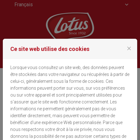
Français
Passer au contenu
close
Ce site web utilise des cookies
SE CONNECTER
Menu
Lorsque vous consultez un site web, des données peuvent
être stockées dans votre navigateur ou récupérées à partir de
Cookies
celui-ci, généralement sous la forme de cookies. Ces
informations peuvent porter sur vous, sur vos préférences
ou sur votre appareil et sont principalement utilisées pour
Lotus Bakeries utilise des cookies afin de connaître les
s'assurer que le site web fonctionne correctement. Les
préférences des visiteurs et d'optimiser la présentation
informations ne permettent généralement pas de vous
de ce site. Les cookies sont de petits fichiers déposés
identifier directement, mais peuvent vous permettre de
sur votre disque dur. Ils facilitent la navigation et
bénéficier d'une expérience Web personnalisée. Parce que
permettent de rendre un site très convivial. Les cookies
nous respectons votre droit à la vie privée, nous vous
peuvent être utilisés afin de vérifier si votre ordinateur a
donnons la possibilité de ne pas autoriser certains types de
déjà été connecté à nos pages. Seul le cookie